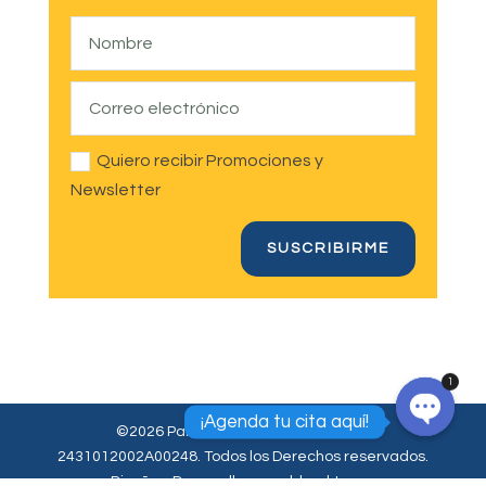
Quiero recibir Promociones y
Newsletter
SUSCRIBIRME
1
¡Agenda tu cita aquí!
©2026 Pain Clínic México. COFEPRIS
2431012002A00248. Todos los Derechos reservados.
Open
chaty
Diseño y Desarrollo por soldemkt.com