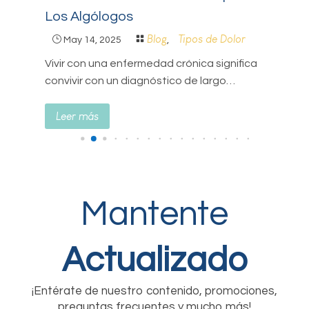
Los Algólogos
}
Blog
Tipos de Dolor
}

May 14, 2025
,
En 
…
pr
Vivir con una enfermedad crónica significa
nu
convivir con un diagnóstico de largo…
L
Leer más
Mantente
Actualizado
¡Entérate de nuestro contenido, promociones,
preguntas frecuentes y mucho más!