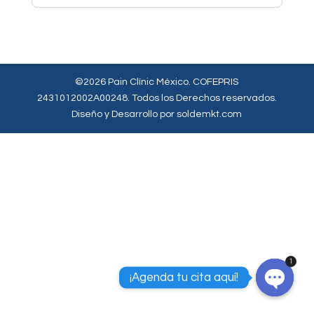
©2026 Pain Clínic México. COFEPRIS
2431012002A00248. Todos los Derechos reservados.
Diseño y Desarrollo por soldemkt.com
1
¡Agenda tu cita aquí!
Open
chaty